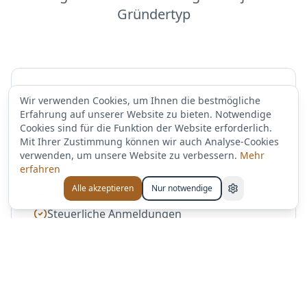
Gründertyp
Starter
Wir verwenden Cookies, um Ihnen die bestmögliche
Erfahrung auf unserer Website zu bieten. Notwendige
Cookies sind für die Funktion der Website erforderlich.
Ideal für Einzelgründer und Freiberufler
Mit Ihrer Zustimmung können wir auch Analyse-Cookies
verwenden, um unsere Website zu verbessern.
Mehr
Erstberatung zur Rechtsformwahl
erfahren
Gewerbeanmeldung
Alle akzeptieren
Nur notwendige
Steuerliche Anmeldungen
Einrichtung Finanzbuchhaltung
Paket anfragen